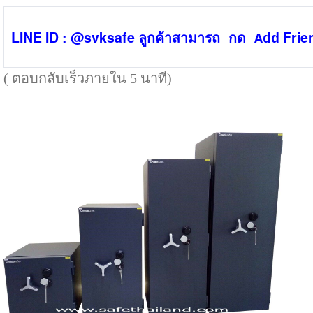
LINE ID : @svksafe ลู
Frie
กค้าสามารถ กด Add
( ตอบกลับเร็วภายใน 5 นาที)