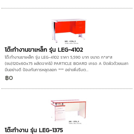
โต๊ะทำงานขาเหล็ก รุ่น LEG-4102
โต๊ะทำงานขาเหล็ก รุ่น LEG-4102 ราคา 5,590 บาท ขนาด ก*ล*ส
(ซม)120x60x75 ผลิตจากไม้ PARTICLE BOARD เกรด A ปิดผิวด้วยเมลา
มีนอย่างดี ป้องกันการหลุดลอก *** อย่าเพิ่งรีบต...
฿0
โต๊ะทำงาน รุ่น LEG-1375