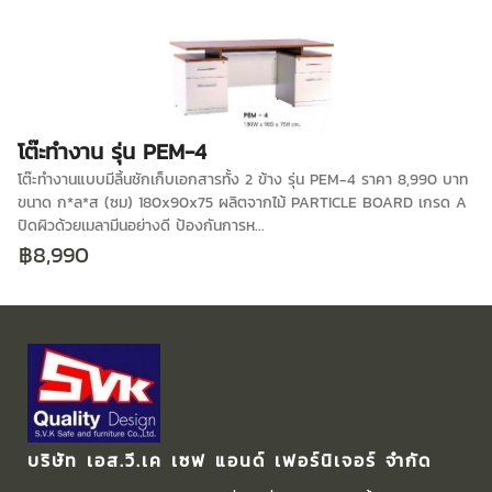
โต๊ะทำงาน รุ่น PEM-4
โต๊ะทำงานแบบมีลิ้นชักเก็บเอกสารทั้ง 2 ข้าง รุ่น PEM-4 ราคา 8,990 บาท
ขนาด ก*ล*ส (ซม) 180x90x75 ผลิตจากไม้ PARTICLE BOARD เกรด A
ปิดผิวด้วยเมลามีนอย่างดี ป้องกันการห...
฿8,990
บริษัท เอส.วี.เค เซฟ แอนด์ เฟอร์นิเจอร์ จำกัด