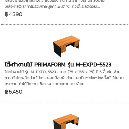
ผลิตจากไม้เมลามีนทั้งตัว แข็งแรง ทนทาน ราคาปรกติ8,300ลด
เหลือ4,190(ราคาไม่รวมภาษีมูลค่าเพิ่ม7 %) ตัวโต๊ะผลิตด้วยไ...
฿4,390
โต๊ะทำงานไม้ PRIMAFORM รุ่น M-EXPD-5523
โต๊ะทำงานไม้ รุ่น M-EXPD-5523 ขนาด (75 x 165 x 75) มี 5 ลิ้นชัก ซ้าย
ขวา ตัวโต๊ะผลิตด้วยไม้เกรดAเคลือบผิวด้วยเมลามีนMelamineทั้งตัวไม่ผสม
กระดาษ ทำให้มีความแข็งแรง และทนทาน กว่าสินค...
฿6,450