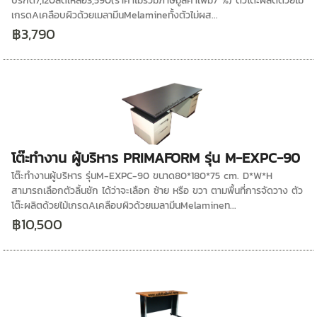
ปรกติ7,120ลดเหลือ3,590(ราคาไม่รวมภาษีมูลค่าเพิ่ม7 %) ตัวโต๊ะผลิตด้วยไม้
เกรดAเคลือบผิวด้วยเมลามีนMelamineทั้งตัวไม่ผส...
฿3,790
โต๊ะทำงาน ผู้บริหาร PRIMAFORM รุ่น M-EXPC-90
โต๊ะทำงานผู้บริหาร รุ่นM-EXPC-90 ขนาด80*180*75 cm. D*W*H
สามารถเลือกตัวลิ้นชัก ได้ว่าจะเลือก ซ้าย หรือ ขวา ตามพื้นที่การจัดวาง ตัว
โต๊ะผลิตด้วยไม้เกรดAเคลือบผิวด้วยเมลามีนMelamineท...
฿10,500