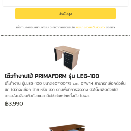
เมื่อท่านส่งข้อมูลผ่านฟอร์ม จะถือว่าท่านยอมรับใน
นโยบายความเป็นส่วนตัว
ของเรา
โต๊ะทำงานไม้ PRIMAFORM รุ่น LEG-100
โต๊ะทำงาน รุ่นLEG-100 ขนาด60*100*75 cm. D*W*H สามารถเลือกตัวลิ้น
ชัก ได้ว่าจะเลือก ซ้าย หรือ ขวา ตามพื้นที่การจัดวาง ตัวโต๊ะผลิตด้วยไม้
เกรดAเคลือบผิวด้วยเมลามีนMelamineทั้งตัว ไม่ผส...
฿3,990