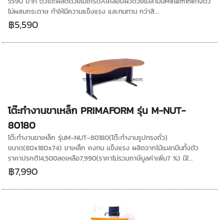
5590 บาท ตัวโต๊ะผลิตด้วยไม้เกรดAเคลือบผิวด้วยเมลามีนMelamineทั้งตัว
ไม่ผสมกระดาษ ทำให้มีความแข็งแรง และทนทาน กว่าสิ...
฿5,590
โต๊ะทำงานขาเหล็ก PRIMAFORM รุ่น M-NUT-
80180
โต๊ะทำงานขาเหล็ก รุ่นM-NUT-80180(โต๊ะทำงานรูปทรงถั่ว)
ขนาด(80x180x74) ขาเหล็ก คงทน เเข็งแรง ผลิตจากไม้เมลามีนทั้งตัว
ราคาปรกติ14,500ลดเหลือ7,990(ราคาไม่รวมภาษีมูลค่าเพิ่ม7 %) มีใ...
฿7,990