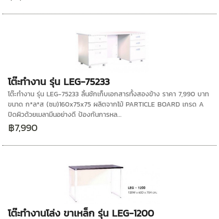
โต๊ะทำงาน รุ่น LEG-75233
โต๊ะทำงาน รุ่น LEG-75233 ลิ้นชักเก็บเอกสารทั้งสองข้าง ราคา 7,990 บาท
ขนาด ก*ล*ส (ซม)160x75x75 ผลิตจากไม้ PARTICLE BOARD เกรด A
ปิดผิวด้วยเมลามีนอย่างดี ป้องกันการหล...
฿7,990
โต๊ะทำงานโล่ง ขาเหล็ก รุ่น LEG-1200